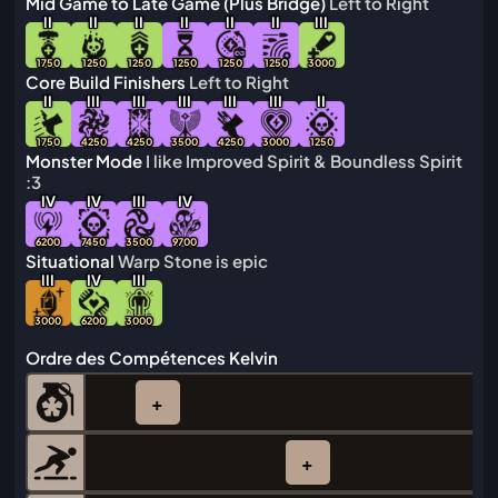
Mid Game to Late Game (Plus Bridge)
Left to Right
I
I
I
I
I
I
I
I
I
I
I
I
I
I
I
1750
1250
1250
1250
1250
1250
3000
Core Build Finishers
Left to Right
I
I
I
I
I
I
I
I
I
I
I
I
I
I
I
I
I
I
I
1750
4250
4250
3500
4250
3000
1250
Monster Mode
I like Improved Spirit & Boundless Spirit
:3
IV
IV
I
I
I
IV
6200
7450
3500
9700
Situational
Warp Stone is epic
I
I
I
IV
I
I
I
3000
6200
3000
Ordre des Compétences Kelvin
+
+