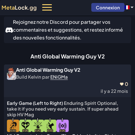
Meta
Lock
.gg
Connexion
Rejoignez notre Discord pour partager vos
commentaires et suggestions, et restez informé
des nouvelles fonctionnalités.
Anti Global Warming Guy V2
Anti Global Warming Guy V2
Build Kelvin par
ENiGMa
0
il y a 22 mois
Early Game (Left to Right)
Enduring Spirit Optional,
take it if you need very early sustain. If super ahead
skip HV Mag
I
I
I
I
I
500
500
500
500
500