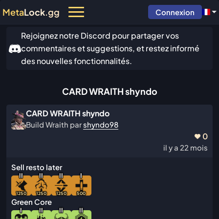
Meta
Lock
.gg
Connexion
Rejoignez notre Discord pour partager vos
commentaires et suggestions, et restez informé
des nouvelles fonctionnalités.
CARD WRAITH shyndo
CARD WRAITH shyndo
Build Wraith par
shyndo98
0
il y a 22 mois
Sell resto later
I
I
I
I
I
I
I
1250
1250
1250
500
Green Core
I
I
I
I
I
I
I