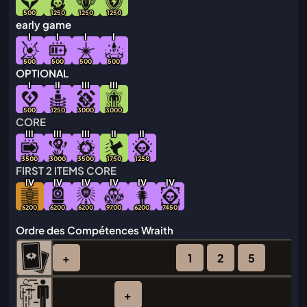
500
1250
1250
1250
early game
I
I
I
I
500
500
500
500
OPTIONAL
I
I
I
I
I
I
I
I
I
500
1250
3000
3000
CORE
I
I
I
I
I
I
I
I
I
I
I
I
I
3500
3000
3500
1750
1250
FIRST 2 ITEMS CORE
IV
IV
IV
IV
IV
IV
6200
6200
6200
9700
6200
7450
Ordre des Compétences Wraith
+
1
2
5
+