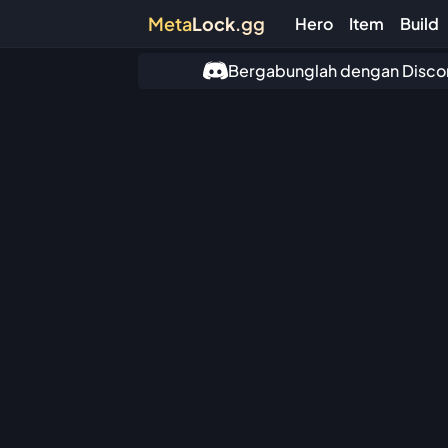
Meta
Lock
.gg
Hero
Item
Build
Bergabunglah dengan Discord