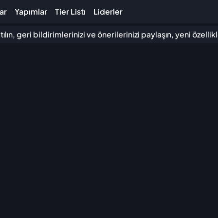
ar
Yapımlar
Tier Listı
Liderler
lın, geri bildirimlerinizi ve önerilerinizi paylaşın, yeni özell