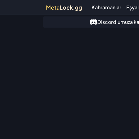
Meta
Lock
.gg
Kahramanlar
Eşyal
Discord'umuza katı