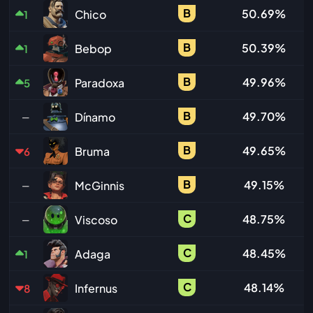
B
50.69%
Chico
1
B
50.39%
Bebop
1
B
49.96%
Paradoxa
5
B
49.70%
Dínamo
—
B
49.65%
Bruma
6
B
49.15%
McGinnis
—
C
48.75%
Viscoso
—
C
48.45%
Adaga
1
C
48.14%
Infernus
8