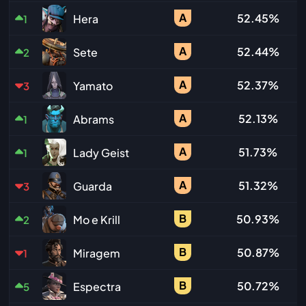
A
52.45%
Hera
1
A
52.44%
Sete
2
A
52.37%
Yamato
3
A
52.13%
Abrams
1
A
51.73%
Lady Geist
1
A
51.32%
Guarda
3
B
50.93%
Mo e Krill
2
B
50.87%
Miragem
1
B
50.72%
Espectra
5