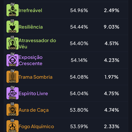
IV
Irrefreável
54.96%
2.49%
6200
I
I
I
Resiliência
54.44%
9.03%
3000
I
I
I
Atravessador do
54.40%
4.51%
Véu
3000
IV
Exposição
54.14%
4.23%
Crescente
7450
IV
Trama Sombria
54.08%
1.97%
6200
IV
Espírito Livre
54.04%
4.75%
9700
I
I
I
Aura de Caça
53.80%
4.74%
3000
I
I
I
Fogo Alquímico
53.59%
2.33%
3000