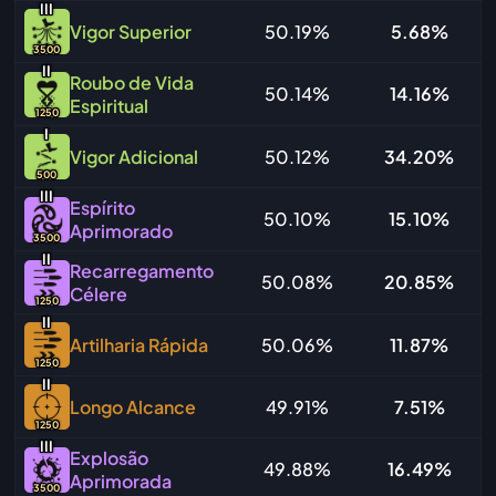
I
I
I
Vigor Superior
50.19%
5.68%
3500
I
I
Roubo de Vida
50.14%
14.16%
Espiritual
1250
I
Vigor Adicional
50.12%
34.20%
500
I
I
I
Espírito
50.10%
15.10%
Aprimorado
3500
I
I
Recarregamento
50.08%
20.85%
Célere
1250
I
I
Artilharia Rápida
50.06%
11.87%
1250
I
I
Longo Alcance
49.91%
7.51%
1250
I
I
I
Explosão
49.88%
16.49%
Aprimorada
3500