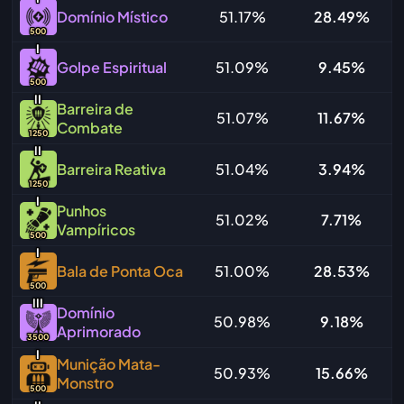
Domínio Místico
51.17%
28.49%
500
I
Golpe Espiritual
51.09%
9.45%
500
I
I
Barreira de
51.07%
11.67%
Combate
1250
I
I
Barreira Reativa
51.04%
3.94%
1250
I
Punhos
51.02%
7.71%
Vampíricos
500
I
Bala de Ponta Oca
51.00%
28.53%
500
I
I
I
Domínio
50.98%
9.18%
Aprimorado
3500
I
Munição Mata-
50.93%
15.66%
Monstro
500