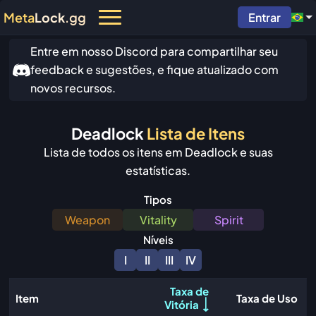
Meta
Lock
.gg
Entrar
Entre em nosso Discord para compartilhar seu
feedback e sugestões, e fique atualizado com
novos recursos.
Deadlock
Lista de Itens
Lista de todos os itens em Deadlock e suas
estatísticas.
Tipos
Weapon
Vitality
Spirit
Níveis
I
II
III
IV
Taxa de
Item
Taxa de Uso
Vitória