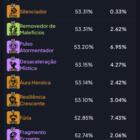
IV
Silenciador
53.31%
0.33%
7450
I
I
I
Removedor de
53.31%
2.62%
Malefícios
4250
I
I
I
Pulso
53.20%
6.95%
Atormentador
3000
I
I
I
Desaceleração
53.15%
4.27%
Mística
4250
I
I
I
Aura Heroica
53.14%
2.42%
3000
I
I
I
Resiliência
53.10%
3.04%
Crescente
3000
I
I
Fúria
52.85%
7.43%
1250
IV
Fragmento
52.74%
2.06%
Ecoante