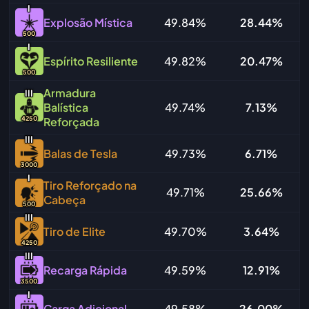
I
Explosão Mística
49.84%
28.44%
500
I
Espírito Resiliente
49.82%
20.47%
500
Armadura
I
I
I
Balística
49.74%
7.13%
4250
Reforçada
I
I
I
Balas de Tesla
49.73%
6.71%
3000
I
Tiro Reforçado na
49.71%
25.66%
Cabeça
500
I
I
I
Tiro de Elite
49.70%
3.64%
4250
I
I
I
Recarga Rápida
49.59%
12.91%
3500
I
Carga Adicional
49.58%
26.00%