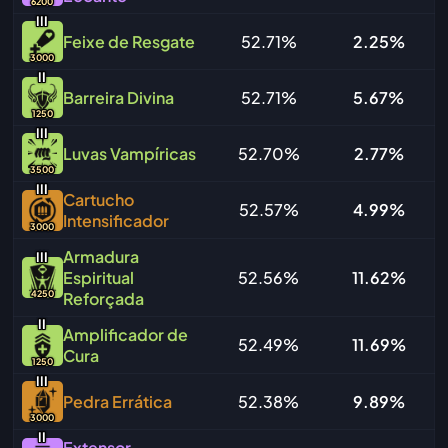
6200
I
I
I
Feixe de Resgate
52.71%
2.25%
3000
I
I
Barreira Divina
52.71%
5.67%
1250
I
I
I
Luvas Vampíricas
52.70%
2.77%
3500
I
I
I
Cartucho
52.57%
4.99%
Intensificador
3000
Armadura
I
I
I
Espiritual
52.56%
11.62%
4250
Reforçada
I
I
Amplificador de
52.49%
11.69%
Cura
1250
I
I
I
Pedra Errática
52.38%
9.89%
3000
I
I
Extensor