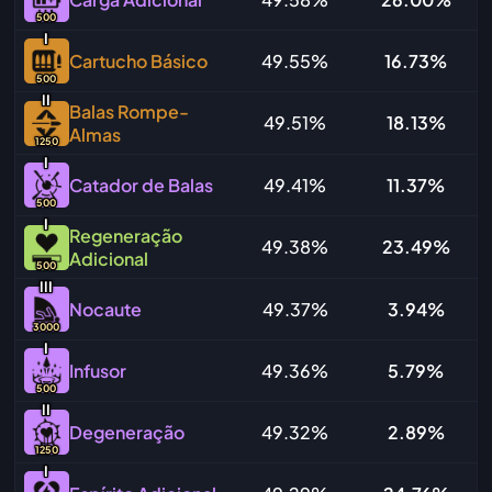
500
I
Cartucho Básico
49.55%
16.73%
500
I
I
Balas Rompe-
49.51%
18.13%
Almas
1250
I
Catador de Balas
49.41%
11.37%
500
I
Regeneração
49.38%
23.49%
Adicional
500
I
I
I
Nocaute
49.37%
3.94%
3000
I
Infusor
49.36%
5.79%
500
I
I
Degeneração
49.32%
2.89%
1250
I