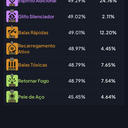
Espírito Adicional
49.29%
24.76%
500
I
I
I
Glifo Silenciador
49.02%
2.11%
3000
I
Balas Rápidas
49.01%
12.20%
500
I
I
Recarregamento
48.97%
4.45%
Ativo
1250
I
I
I
Balas Tóxicas
48.79%
7.65%
3000
I
I
Retornar Fogo
48.79%
7.54%
1250
I
I
I
Pele de Aço
45.45%
4.64%
3000