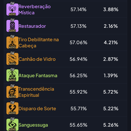
IV
Reverberação
57.14%
3.88%
Mística
6200
IV
Restaurador
57.13%
2.16%
6200
IV
Tiro Debilitante na
57.06%
4.21%
Cabeça
6200
IV
Canhão de Vidro
56.94%
2.87%
6200
IV
Ataque Fantasma
56.25%
1.39%
6200
IV
Transcendência
55.92%
5.72%
Espiritual
6200
IV
Disparo de Sorte
55.71%
5.22%
6200
IV
Sanguessuga
55.65%
5.26%
6200