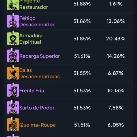
Pingente
51.88%
1.61%
Restaurador
1250
I
I
Feitiço
51.86%
12.06%
Desacelerador
1250
I
I
Armadura
51.85%
20.43%
Espiritual
1250
I
I
I
Recarga Superior
51.61%
14.26%
4250
I
I
Balas
51.55%
6.87%
Desaceleradoras
1250
I
I
Frente Fria
51.53%
10.13%
1250
I
I
I
Surto de Poder
51.53%
7.58%
3000
I
I
I
Queima-Roupa
51.51%
6.05%
3500
I
I