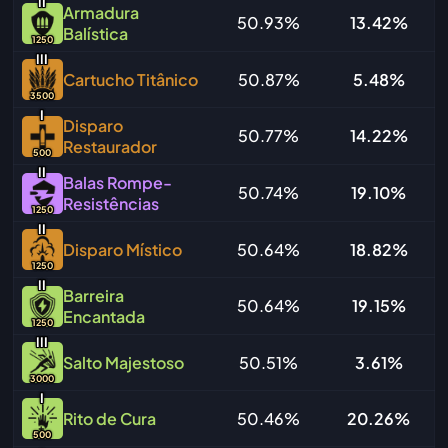
I
I
Armadura
50.93%
13.42%
Balística
1250
I
I
I
Cartucho Titânico
50.87%
5.48%
3500
I
Disparo
50.77%
14.22%
Restaurador
500
I
I
Balas Rompe-
50.74%
19.10%
Resistências
1250
I
I
Disparo Místico
50.64%
18.82%
1250
I
I
Barreira
50.64%
19.15%
Encantada
1250
I
I
I
Salto Majestoso
50.51%
3.61%
3000
I
Rito de Cura
50.46%
20.26%
500