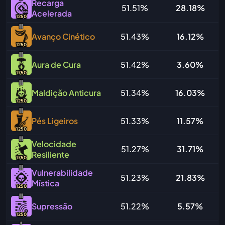
Recarga
51.51%
28.18%
Acelerada
1250
I
I
Avanço Cinético
51.43%
16.12%
1250
I
I
Aura de Cura
51.42%
3.60%
1750
I
I
Maldição Anticura
51.34%
16.03%
1250
I
I
Pés Ligeiros
51.33%
11.57%
1250
I
I
Velocidade
51.27%
31.71%
Resiliente
1750
I
I
Vulnerabilidade
51.23%
21.83%
Mística
1250
I
I
Supressão
51.22%
5.57%
1250
I