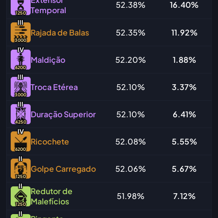
52.38%
16.40%
Temporal
1250
I
I
I
Rajada de Balas
52.35%
11.92%
3000
IV
Maldição
52.20%
1.88%
6200
I
I
I
Troca Etérea
52.10%
3.37%
3000
I
I
I
Duração Superior
52.10%
6.41%
4250
IV
Ricochete
52.08%
5.55%
6200
I
I
Golpe Carregado
52.06%
5.67%
1250
I
I
Redutor de
51.98%
7.12%
Malefícios
1250
I
I