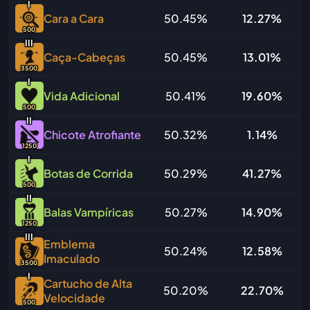
I
Cara a Cara
50.45%
12.27%
500
I
I
I
Caça-Cabeças
50.45%
13.01%
3500
I
Vida Adicional
50.41%
19.60%
500
I
I
Chicote Atrofiante
50.32%
1.14%
1250
I
Botas de Corrida
50.29%
41.27%
500
I
I
Balas Vampíricas
50.27%
14.90%
1250
I
I
I
Emblema
50.24%
12.58%
Imaculado
3500
I
Cartucho de Alta
50.20%
22.70%
Velocidade
500