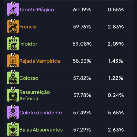
IV
Tapete Mágico
60.19%
0.55%
6200
IV
Frenesi
59.76%
2.83%
6200
IV
Inibidor
59.08%
2.09%
6200
IV
Rajada Vampírica
58.33%
1.43%
6200
IV
Colosso
57.82%
1.22%
6200
IV
Ressurreição
57.78%
0.24%
Anímica
6200
IV
Colete do Vidente
57.49%
5.65%
6200
IV
Balas Absorventes
57.29%
2.63%
6200