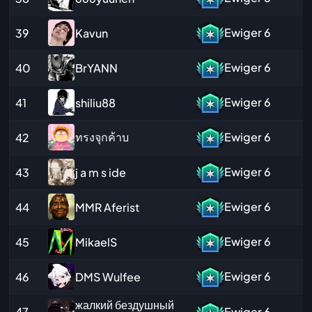
Ewiger
6
Kavun
39
Ewiger
6
BrYANN
40
Ewiger
6
shiliu88
41
ทรงจุกค้าบ
Ewiger
6
42
Ewiger
6
j a m s ide
43
Ewiger
6
MMR Aferist
44
Ewiger
6
MikaelS
45
Ewiger
6
DMS Wulfee
46
жалкий бездушный
47
Ewiger
6