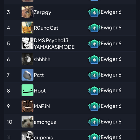
Ewiger
6
Zerggy
3
Ewiger
6
R0undCat
4
DMS Psycho13
5
Ewiger
6
YAMAKASIMODE
Ewiger
6
shhhhh
6
Ewiger
6
Pctt
7
Ewiger
6
Hoot
8
Ewiger
6
MaF.iN
9
Ewiger
6
amongus
10
Ewiger
6
cupenis
11