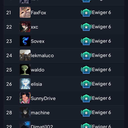
Ewiger
6
FaxFox
21
Ewiger
6
xxc
22
Ewiger
6
Sovex
23
Ewiger
6
lekmaluco
24
Ewiger
6
waldo
25
Ewiger
6
elisia
26
Ewiger
6
SunnyDrive
27
Ewiger
6
machine
28
Ewiger
6
Dimati102
29