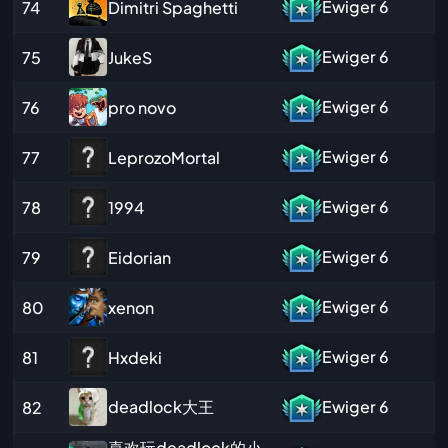
Ewiger
6
Dimitri Spaghetti
74
Ewiger
6
JukeS
75
Ewiger
6
pro novo
76
Ewiger
6
LeprozoMortal
77
Ewiger
6
1994
78
Ewiger
6
Eidorian
79
Ewiger
6
xenon
80
Ewiger
6
Hxdeki
81
deadlock大王
Ewiger
6
82
喜欢玩deadlock的小