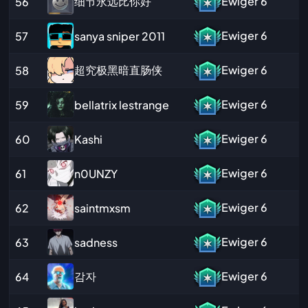
细节永远比你好
Ewiger
6
56
Ewiger
6
sanya sniper 2011
57
超究极黑暗直肠侠
Ewiger
6
58
Ewiger
6
bellatrix lestrange
59
Ewiger
6
Kashi
60
Ewiger
6
n0UNZY
61
Ewiger
6
saintmxsm
62
Ewiger
6
sadness
63
감자
Ewiger
6
64