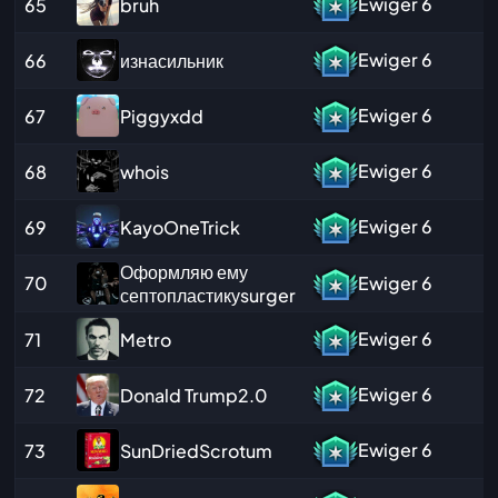
Ewiger
6
bruh
65
Ewiger
6
изнасильник
66
Ewiger
6
Piggyxdd
67
Ewiger
6
whois
68
Ewiger
6
KayoOneTrick
69
Оформляю ему
70
Ewiger
6
септопластикуsurger
Ewiger
6
Metro
71
Ewiger
6
Donald Trump2.0
72
Ewiger
6
SunDriedScrotum
73