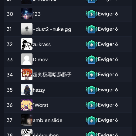
Ewiger
6
123
30
Ewiger
6
-dust2 -nuke gg
31
Ewiger
6
zu krass
32
Ewiger
6
Dimov
33
超究极黑暗肠肠子
Ewiger
6
34
Ewiger
6
hazzy
35
Ewiger
6
1Worst
36
Ewiger
6
ambien slide
37
Ewiger
6
666yuuhen
38