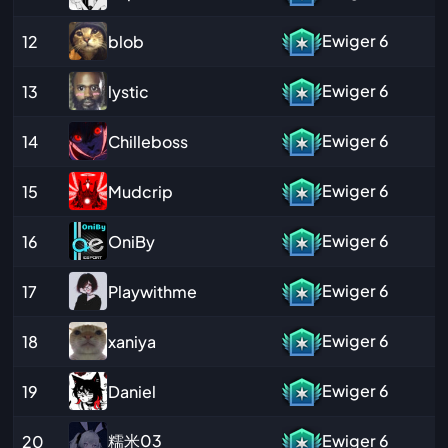
Ewiger
6
blob
12
Ewiger
6
lystic
13
Ewiger
6
Chilleboss
14
Ewiger
6
Mudcrip
15
Ewiger
6
OniBy
16
Ewiger
6
Playwithme
17
Ewiger
6
xaniya
18
Ewiger
6
Daniel
19
糯米03
Ewiger
6
20