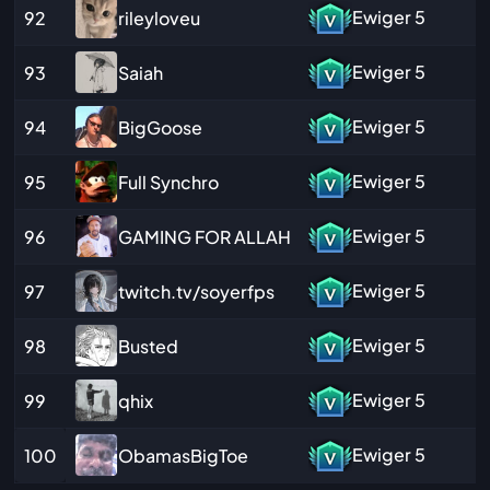
Ewiger
5
rileyloveu
92
Ewiger
5
Saiah
93
Ewiger
5
BigGoose
94
Ewiger
5
Full Synchro
95
Ewiger
5
GAMING FOR ALLAH
96
Ewiger
5
twitch.tv/soyerfps
97
Ewiger
5
Busted
98
Ewiger
5
qhix
99
Ewiger
5
ObamasBigToe
100