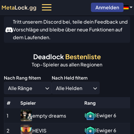
Meta
Lock
.gg
Anmelden
Tritt unserem Discord bei, teile dein Feedback und
Vorschläge und bleibe über neue Funktionen auf
dem Laufenden.
Deadlock
Bestenliste
Top-Spieler aus allen Regionen
Nach Rang filtern
Nach Held filtern
Alle Ränge
Alle Helden
#
Spieler
Rang
Ewiger
6
empty dreams
1
Ewiger
6
HEVIS
2