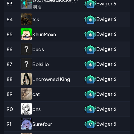
83
Ewiger
6
朋友
Ewiger
6
tsk
84
Ewiger
6
KhunMoxn
85
Ewiger
6
buds
86
Ewiger
6
Bolsillo
87
Ewiger
6
Uncrowned King
88
Ewiger
6
cat
89
Ewiger
6
pns
90
Ewiger
5
Surefour
91