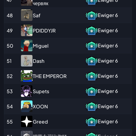
червяк
Ewiger
6
Saf
48
Ewiger
6
PDIDDYJR
49
Ewiger
6
Miguel
50
Ewiger
6
Dash
51
Ewiger
6
THE EMPEROR
52
Ewiger
6
Supets
53
Ewiger
6
XOON
54
Ewiger
6
Greed
55